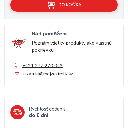
DO KOŠÍKA
Rád pomôžem
Poznám všetky produkty ako vlastnú
pokrievku
+421 277 270 049
zakaznici@mojkastrolik.sk
Rýchlosť dodania
do 6 dní