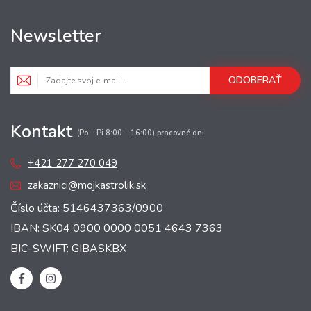
Newsletter
ODOBERAŤ
Kontakt
(Po – Pi 8:00 – 16:00) pracovné dni
+421 277 270 049
zakaznici@mojkastrolik.sk
Číslo účta: 5146437363/0900
IBAN: SK04 0900 0000 0051 4643 7363
BIC-SWIFT: GIBASKBX