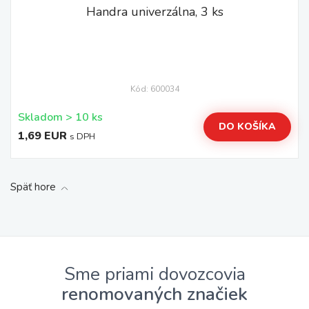
Handra univerzálna, 3 ks
Kód: 600034
Skladom > 10 ks
DO KOŠÍKA
1,69 EUR
s DPH
Späť hore
Sme priami dovozcovia
renomovaných značiek