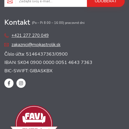
ODOBERAŤ
Kontakt
(Po – Pi 8:00 – 16:00) pracovné dni
+421 277 270 049
zakaznici@mojkastrolik.sk
Číslo účta: 5146437363/0900
IBAN: SK04 0900 0000 0051 4643 7363
BIC-SWIFT: GIBASKBX