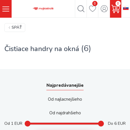
0
0
SPÄŤ
(6)
Čistiace handry na okná
Najpredávanejšie
Od najlacnejšieho
Od najdrahšieho
Od
1
EUR
Do
6
EUR