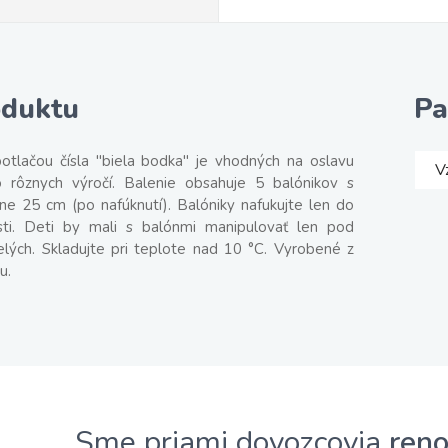
oduktu
Pa
otlačou čísla "biela bodka" je vhodných na oslavu
V
 rôznych výročí. Balenie obsahuje 5 balónikov s
žne 25 cm (po nafúknutí). Balóniky nafukujte len do
osti. Deti by mali s balónmi manipulovať len pod
ých. Skladujte pri teplote nad 10 °C. Vyrobené z
u.
Sme priami dovozcovia
ren