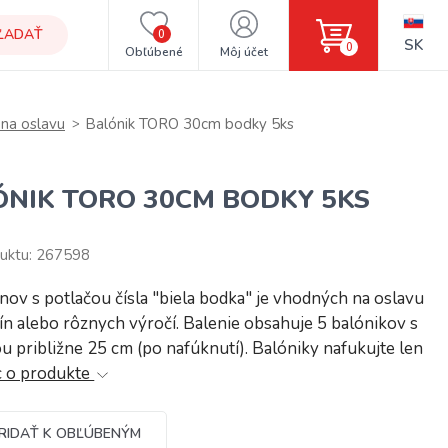
ĽADAŤ
0
SK
0
Obľúbené
Môj účet
 na oslavu
Balónik TORO 30cm bodky 5ks
ÓNIK TORO 30CM BODKY 5KS
uktu: 267598
nov s potlačou čísla "biela bodka" je vhodných na oslavu
n alebo rôznych výročí. Balenie obsahuje 5 balónikov s
u približne 25 cm (po nafúknutí). Balóniky nafukujte len
c o produkte
RIDAŤ K OBĽÚBENÝM