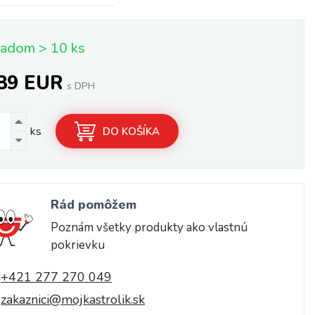
ladom > 10 ks
,89 EUR
s DPH
ks
DO KOŠÍKA
Rád pomôžem
Poznám všetky produkty ako vlastnú
pokrievku
+421 277 270 049
zakaznici@mojkastrolik.sk