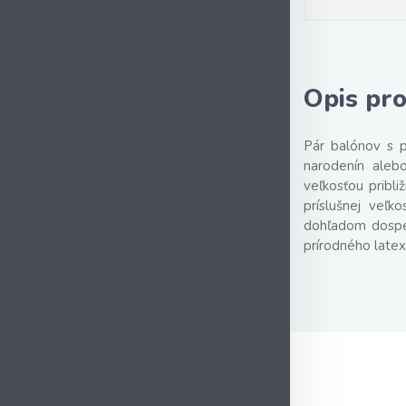
Opis pr
Pár balónov s p
narodenín alebo
veľkosťou pribli
príslušnej veľk
dohľadom dospel
prírodného latex