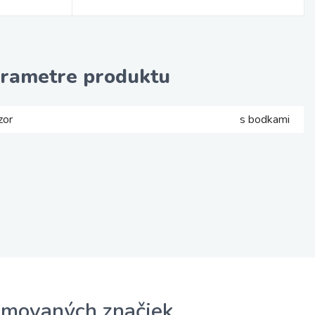
rametre produktu
zor
s bodkami
omovaných značiek