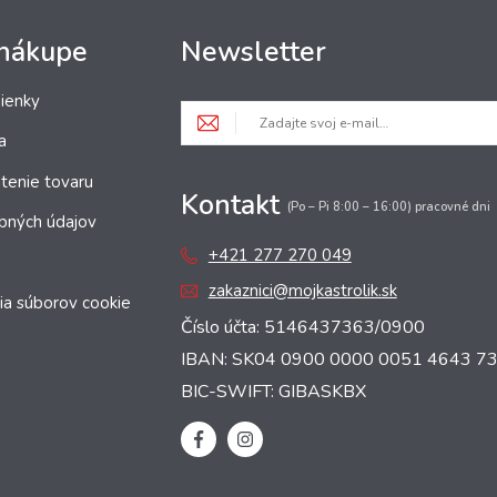
 nákupe
Newsletter
ienky
a
tenie tovaru
Kontakt
(Po – Pi 8:00 – 16:00) pracovné dni
bných údajov
+421 277 270 049
zakaznici@mojkastrolik.sk
ia súborov cookie
Číslo účta: 5146437363/0900
IBAN: SK04 0900 0000 0051 4643 7
BIC-SWIFT: GIBASKBX