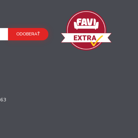
ODOBERAŤ
363