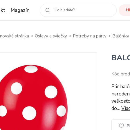
kt
Magazín
H
ovská stránka
Oslavy a sviečky
Potreby na párty
Balóniky
BAL
Kód prod
Pár baló
narodení
veľkosťo
do…
Via
P