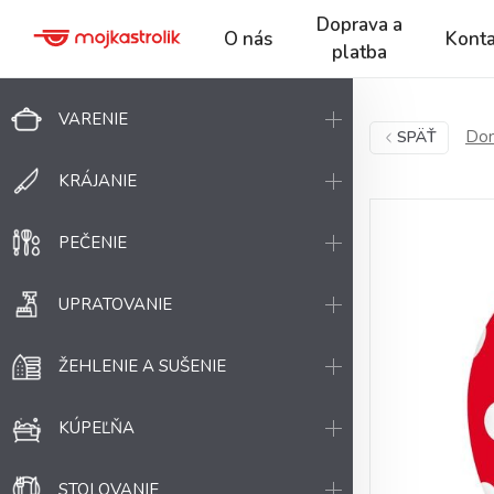
Doprava a
O nás
Konta
platba
VARENIE
Dom
SPÄŤ
KRÁJANIE
PEČENIE
UPRATOVANIE
ŽEHLENIE A SUŠENIE
KÚPEĽŇA
STOLOVANIE